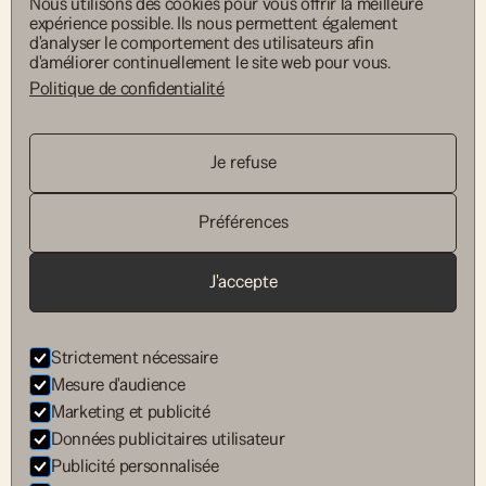
Nous utilisons des cookies pour vous offrir la meilleure
expérience possible. Ils nous permettent également
d'analyser le comportement des utilisateurs afin
d'améliorer continuellement le site web pour vous.
Retour aux
Politique de confidentialité
projets
Je refuse
mbd sa
Préférences
architectes sia
av. de la gare 19
J'accepte
1950 sion
info@mbdsa.ch
+41 27 322 52 88
Strictement nécessaire
Mesure d'audience
Marketing et publicité
Données publicitaires utilisateur
Publicité personnalisée